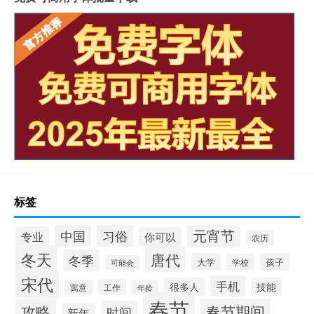
标签
元宵节
习俗
中国
专业
你可以
农历
冬天
唐代
冬季
大学
孩子
学校
可能会
宋代
手机
很多人
技能
工作
寓意
年龄
春节
攻略
春节期间
时间
新年