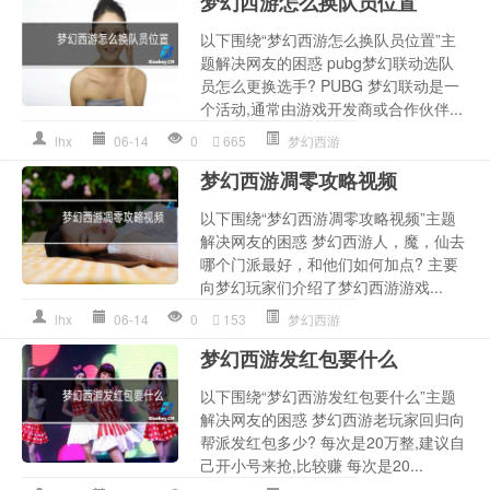
梦幻西游怎么换队员位置
以下围绕“梦幻西游怎么换队员位置”主
题解决网友的困惑 pubg梦幻联动选队
员怎么更换选手? PUBG 梦幻联动是一
个活动,通常由游戏开发商或合作伙伴...
lhx
06-14
0
665
梦幻西游
梦幻西游凋零攻略视频
以下围绕“梦幻西游凋零攻略视频”主题
解决网友的困惑 梦幻西游人，魔，仙去
哪个门派最好，和他们如何加点? 主要
向梦幻玩家们介绍了梦幻西游游戏...
lhx
06-14
0
153
梦幻西游
梦幻西游发红包要什么
以下围绕“梦幻西游发红包要什么”主题
解决网友的困惑 梦幻西游老玩家回归向
帮派发红包多少? 每次是20万整,建议自
己开小号来抢,比较赚 每次是20...