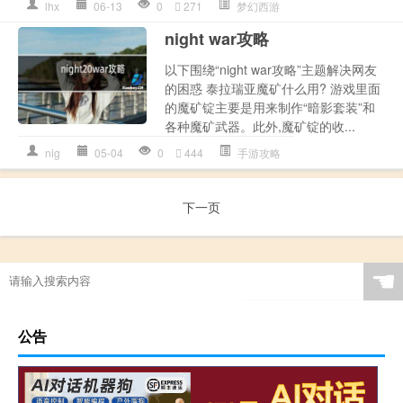
lhx
06-13
0
271
梦幻西游
night war攻略
以下围绕“night war攻略”主题解决网友
的困惑 泰拉瑞亚魔矿什么用? 游戏里面
的魔矿锭主要是用来制作“暗影套装”和
各种魔矿武器。此外,魔矿锭的收...
nig
05-04
0
444
手游攻略
下一页
☚
公告