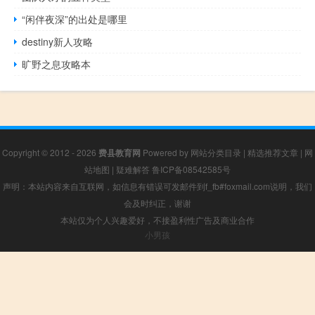
“闲伴夜深”的出处是哪里
destiny新人攻略
旷野之息攻略本
Copyright © 2012 - 2026
费县教育网
Powered by
网站分类目录
|
精选推荐文章
|
网
站地图
|
疑难解答
鲁ICP备08542585号
声明：本站内容来自互联网，如信息有错误可发邮件到f_fb#foxmail.com说明，我们
会及时纠正，谢谢
本站仅为个人兴趣爱好，不接盈利性广告及商业合作
小男孩