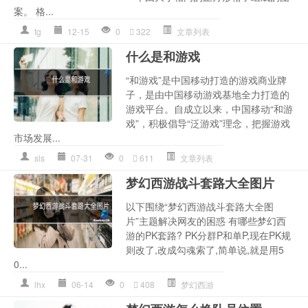
案。 格...
tg
12-15
0
322
文章列表
什么是和游戏
“和游戏”是中国移动打造的游戏商业牌
子，是由中国移动游戏基地全力打造的
游戏平台。自成立以来，中国移动“和游
戏”，积极倡导“泛游戏”理念，把握游戏
市场发展...
sls
07-31
0
611
文章列表
梦幻西游战斗套路大全图片
以下围绕“梦幻西游战斗套路大全图
片”主题解决网友的困惑 有哪些梦幻西
游的PK套路? PK分群P和单P,现在PK规
则改了,改成勾魂索了,简单说,就是用5
0...
lhx
06-14
0
408
梦幻西游