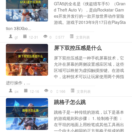
GTA5的全名是《侠盗猎车手5》（Gran
d Theft Auto V），是由Rockstar Gam
es开发并发行的一款开放世界动作冒险
游戏。游戏于2013年9月17日在PlaySta
tion 3和Xbo...
gt
12-31
0
577
文章列表
屏下双控压感是什么
屏下双控压感是一种手机屏幕技术，它
允许在屏幕的两侧设置感应区域，这些
区域可以映射为虚拟触摸按键。在游戏
中，这种技术可以让玩家使用两个拇指
进行操作，...
px
12-16
0
166
文章列表
跳格子怎么跳
跳格子是一种传统的游戏，以下是基本
的游戏规则和步骤： 1. 绘制格子图 ：
在平坦的地面上用粉笔或其他工具画出
一个由大小相同的正方形格子组成的图