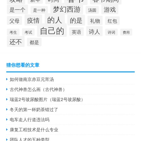
梦幻西游
游戏
是一个
是一种
汤圆
的人
疫情
的是
礼物
父母
红包
自己的
诗人
英语
考试
考生
诗词
费用
还不
都是
猜你想看的文章
如何做南京赤豆元宵汤
古代神兽怎么画（古代神兽）
瑞蓝2号玻尿酸图片（瑞蓝2号玻尿酸）
冬天的第一杯奶茶错过了
电车走人行道违法吗
康复工程技术是什么专业
团队人才的五种类型