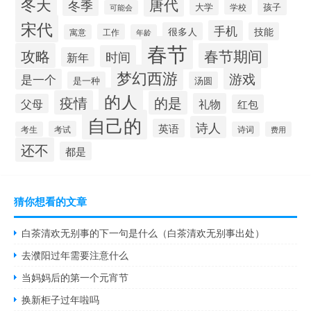
冬天
唐代
冬季
大学
孩子
学校
可能会
宋代
手机
很多人
技能
工作
寓意
年龄
春节
攻略
春节期间
时间
新年
梦幻西游
游戏
是一个
是一种
汤圆
的人
疫情
的是
礼物
父母
红包
自己的
诗人
英语
考试
考生
诗词
费用
还不
都是
猜你想看的文章
白茶清欢无别事的下一句是什么（白茶清欢无别事出处）
去濮阳过年需要注意什么
当妈妈后的第一个元宵节
换新柜子过年啦吗