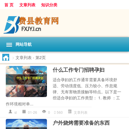
首 页
文章列表
知识分类
网站导航
>
文章列表
- 第2页
什么工作专门招聘孕妇
适合孕妇的工作通常需要具备环境舒
适、劳动强度低、压力较小、作息规
律、无有害物质接触等特点。以下是一
些适合孕妇的工作类型： 1. 教师 ：工
作环境相对单...
sl
01-26
0
560
文章列表
户外烧烤需要准备的东西