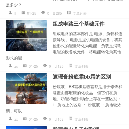
是多少？
ll
01-25
0
285
文章列表
组成电路三个基础元件
组成电路的基本部件是 电源、负载和连
接导线 。电源是提供电能的设备，将其
他形式的能量转化为电能；负载是消耗
电能的设备或元件，将电能转化为其他
形式的能...
zc
01-25
0
126
文章列表
遮瑕膏粉底霜bb霜的区别
粉底液、BB霜和遮瑕霜都是用于修饰和
遮盖面部瑕疵的化妆品，但它们在质
地、功能和使用场合上存在一些区别：
1. 质地上的区别 ： 粉底液 ：质地较浓
稠，可以...
zx
01-25
0
103
文章列表