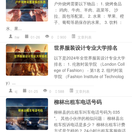
户外烧烤需要以下物品： 1. 烧烤食品
： 鸡肉、牛肉、羊肉、蔬菜等。 沙
拉、面包等配菜。 2. 水果 ： 苹果、橙
子、葡萄等易保存的水果。 3. 饮料 ：
水、果...
hw
01-26
0
900
文章列表
世界服装设计专业大学排名
以下是2024年全世界服装设计专业大学
排名： 1. 伦敦时装学院 （London Coll
ege of Fashion） - 第1名 2. 纽约时装
学院 （Fashion Institute of Technolog
y）...
sj
01-25
0
588
文章列表
柳林出租车电话号码
柳林县的出租车叫车电话号码为 035
*。 其他小伙伴的相似问题： 柳林县出
租车投诉电话是多少？ 柳林出租车计费
方式是怎样的？ 24小时出租车客服电话