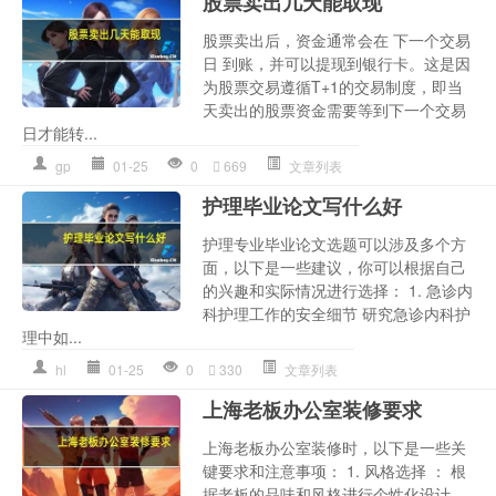
股票卖出几天能取现
股票卖出后，资金通常会在 下一个交易
日 到账，并可以提现到银行卡。这是因
为股票交易遵循T+1的交易制度，即当
天卖出的股票资金需要等到下一个交易
日才能转...
gp
01-25
0
669
文章列表
护理毕业论文写什么好
护理专业毕业论文选题可以涉及多个方
面，以下是一些建议，你可以根据自己
的兴趣和实际情况进行选择： 1. 急诊内
科护理工作的安全细节 研究急诊内科护
理中如...
hl
01-25
0
330
文章列表
上海老板办公室装修要求
上海老板办公室装修时，以下是一些关
键要求和注意事项： 1. 风格选择 ： 根
据老板的品味和风格进行个性化设计，