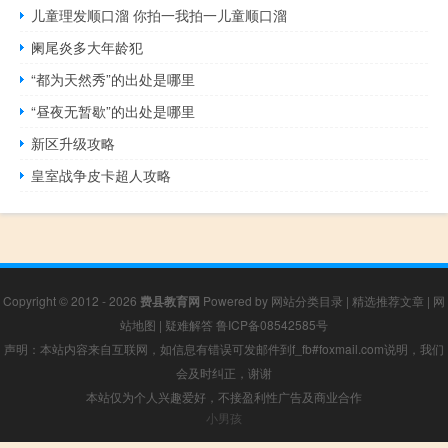
儿童理发顺口溜 你拍一我拍一儿童顺口溜
阑尾炎多大年龄犯
“都为天然秀”的出处是哪里
“昼夜无暂歇”的出处是哪里
新区升级攻略
皇室战争皮卡超人攻略
Copyright © 2012 - 2026
费县教育网
Powered by
网站分类目录
|
精选推荐文章
|
网
站地图
|
疑难解答
鲁ICP备08542585号
声明：本站内容来自互联网，如信息有错误可发邮件到f_fb#foxmail.com说明，我们
会及时纠正，谢谢
本站仅为个人兴趣爱好，不接盈利性广告及商业合作
小男孩