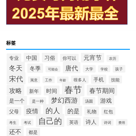
标签
元宵节
习俗
中国
专业
你可以
农历
冬天
唐代
冬季
大学
孩子
学校
可能会
宋代
手机
很多人
技能
工作
寓意
年龄
春节
攻略
春节期间
时间
新年
梦幻西游
游戏
是一个
是一种
汤圆
的人
疫情
的是
礼物
父母
红包
自己的
诗人
英语
考试
考生
诗词
费用
还不
都是