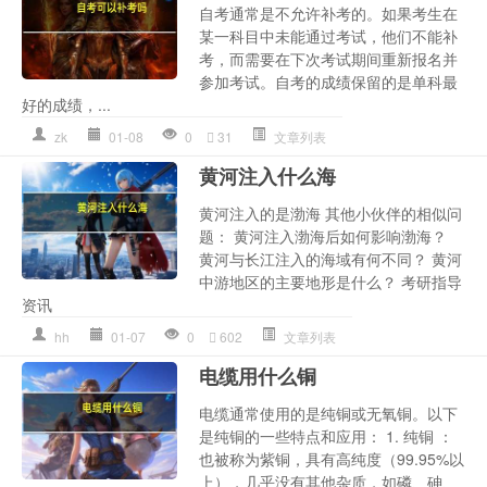
自考通常是不允许补考的。如果考生在
某一科目中未能通过考试，他们不能补
考，而需要在下次考试期间重新报名并
参加考试。自考的成绩保留的是单科最
好的成绩，...
zk
01-08
0
31
文章列表
黄河注入什么海
黄河注入的是渤海 其他小伙伴的相似问
题： 黄河注入渤海后如何影响渤海？
黄河与长江注入的海域有何不同？ 黄河
中游地区的主要地形是什么？ 考研指导
资讯
hh
01-07
0
602
文章列表
电缆用什么铜
电缆通常使用的是纯铜或无氧铜。以下
是纯铜的一些特点和应用： 1. 纯铜 ：
也被称为紫铜，具有高纯度（99.95%以
上），几乎没有其他杂质，如磷、砷、