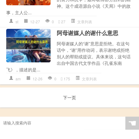
神。这个成语源自小说《天局》中的故
事，主人公...
st
12-27
0
27
文章列表
阿母谢媒人的谢什么意思
阿母谢媒人的“谢”意思是拒绝。在这句
话中，“谢”用作动词，表示谢绝或拒绝
别人的帮助或提议。具体来说，这句话
出自中国古代文学作品《孔雀东南
飞》，描述的是...
am
12-26
0
175
文章列表
下一页
☚