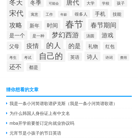
冬天
唐代
冬季
大学
孩子
学校
可能会
宋代
手机
很多人
技能
工作
寓意
年龄
春节
攻略
春节期间
时间
新年
梦幻西游
游戏
是一个
是一种
汤圆
的人
疫情
的是
礼物
父母
红包
自己的
诗人
英语
考试
考生
诗词
费用
还不
都是
猜你想看的文章
我是一条小河简谱歌谱萨克斯（我是一条小河简谱歌谱）
为什么韩国人身份证上有中文名
mba开学前要签订定向就业协议吗
元宵节是小孩子的节日英语