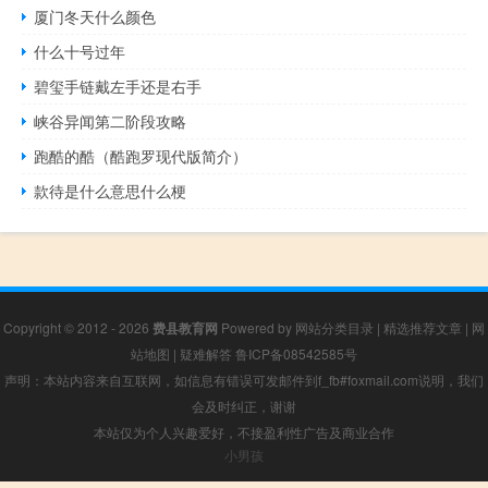
厦门冬天什么颜色
什么十号过年
碧玺手链戴左手还是右手
峡谷异闻第二阶段攻略
跑酷的酷（酷跑罗现代版简介）
款待是什么意思什么梗
Copyright © 2012 - 2026
费县教育网
Powered by
网站分类目录
|
精选推荐文章
|
网
站地图
|
疑难解答
鲁ICP备08542585号
声明：本站内容来自互联网，如信息有错误可发邮件到f_fb#foxmail.com说明，我们
会及时纠正，谢谢
本站仅为个人兴趣爱好，不接盈利性广告及商业合作
小男孩