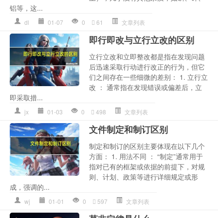
铝等，这...
dl
01-07
0
61
文章列表
即行即改与立行立改的区别
立行立改和立即整改都是指在发现问题
后迅速采取行动进行改正的行为，但它
们之间存在一些细微的差别： 1. 立行立
改 ： 通常指在发现错误或偏差后，立
即采取措...
jx
01-03
0
498
文章列表
文件制定和制订区别
制定和制订的区别主要体现在以下几个
方面： 1. 用法不同 ： “制定”通常用于
指对已有的框架或依据的前提下，对规
则、计划、政策等进行详细规定或形
成，强调的...
wj
01-01
0
597
文章列表