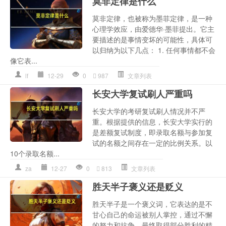
莫非定律是什么
莫非定律，也被称为墨菲定律，是一种
心理学效应，由爱德华·墨菲提出。它主
要描述的是事情变坏的可能性，具体可
以归纳为以下几点： 1. 任何事情都不会
像它表...
lf
12-29
0
987
文章列表
长安大学复试刷人严重吗
长安大学的考研复试刷人情况并不严
重。根据提供的信息，长安大学实行的
是差额复试制度，即录取名额与参加复
试的名额之间存在一定的比例关系。以
10个录取名额...
za
12-27
0
813
文章列表
胜天半子褒义还是贬义
胜天半子是一个褒义词，它表达的是不
甘心自己的命运被别人掌控，通过不懈
的努力和抗争，最终取得部分胜利的精