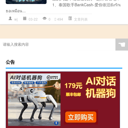
1、泰国歌手BankCash-爱你依旧ยังรักเ
ธอเหมือน...
wj
03-22
0
494
文章列表
☚
公告