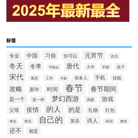
标签
元宵节
习俗
中国
专业
你可以
农历
冬天
唐代
冬季
大学
孩子
学校
可能会
宋代
手机
很多人
技能
工作
寓意
年龄
春节
攻略
春节期间
时间
新年
梦幻西游
游戏
是一个
是一种
汤圆
的人
疫情
的是
礼物
父母
红包
自己的
诗人
英语
考试
考生
诗词
费用
还不
都是