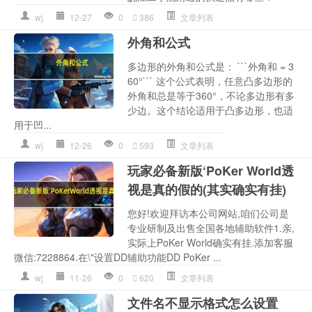
wj
12-27
0
386
文章列表
外角和公式
多边形的外角和公式是： ```外角和 = 3
60°``` 这个公式表明，任意凸多边形的
外角和总是等于360°，不论多边形有多
少边。这个结论适用于凸多边形，也适
用于凹...
wj
12-26
0
593
文章列表
玩家必备新版‘PoKer World透
视是真的假的(其实确实有挂)
您好!欢迎拜访本公司网站,咱们公司是
专业研制及出售全国各地辅助软件1.亲,
实际上PoKer World确实有挂.添加客服
微信:7228864.在\"设置DD辅助功能DD PoKer ...
wj
11-26
0
620
文章列表
文件名不显示格式怎么设置