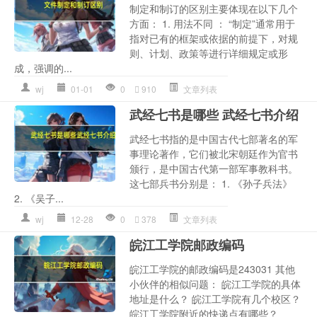
制定和制订的区别主要体现在以下几个
方面： 1. 用法不同 ： “制定”通常用于
指对已有的框架或依据的前提下，对规
则、计划、政策等进行详细规定或形
成，强调的...
wj
01-01
0
910
文章列表
武经七书是哪些 武经七书介绍
武经七书指的是中国古代七部著名的军
事理论著作，它们被北宋朝廷作为官书
颁行，是中国古代第一部军事教科书。
这七部兵书分别是： 1. 《孙子兵法》
2. 《吴子...
wj
12-28
0
378
文章列表
皖江工学院邮政编码
皖江工学院的邮政编码是243031 其他
小伙伴的相似问题： 皖江工学院的具体
地址是什么？ 皖江工学院有几个校区？
皖江工学院附近的快递点有哪些？