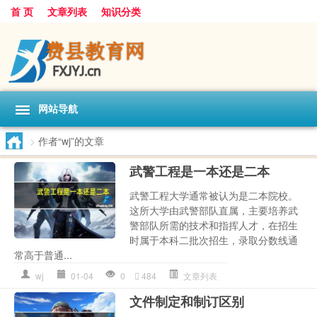
首 页
文章列表
知识分类
网站导航
>
作者“wj”的文章
武警工程是一本还是二本
武警工程大学通常被认为是二本院校。
这所大学由武警部队直属，主要培养武
警部队所需的技术和指挥人才，在招生
时属于本科二批次招生，录取分数线通
常高于普通...
wj
01-04
0
484
文章列表
文件制定和制订区别