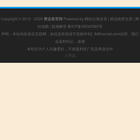
Copyright © 2012 - 2026
费县教育网
Powered by
网站分类目录
|
精选推荐文章
|
网
站地图
|
疑难解答
鲁ICP备08542585号
声明：本站内容来自互联网，如信息有错误可发邮件到f_fb#foxmail.com说明，我们
会及时纠正，谢谢
本站仅为个人兴趣爱好，不接盈利性广告及商业合作
小男孩