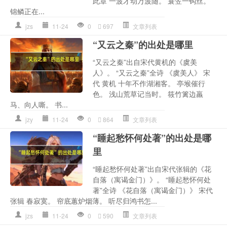
此章 一波才动万波随。 蓑笠一钩丝。
锦鳞正在...
jzs
11-24
0
697
文章列表
“又云之秦”的出处是哪里
“又云之秦”出自宋代黄机的《虞美
人》。 “又云之秦”全诗 《虞美人》 宋
代 黄机 十年不作湖湘客。 亭堠催行
色。 浅山荒草记当时。 筱竹篱边羸
马、向人嘶。 书...
jzy
11-24
0
864
文章列表
“睡起愁怀何处著”的出处是哪
里
“睡起愁怀何处著”出自宋代张辑的《花
自落（寓谒金门）》。 “睡起愁怀何处
著”全诗 《花自落（寓谒金门）》 宋代
张辑 春寂寞。 帘底蕙炉烟薄。 听尽归鸿书怎...
jzs
11-24
0
590
文章列表