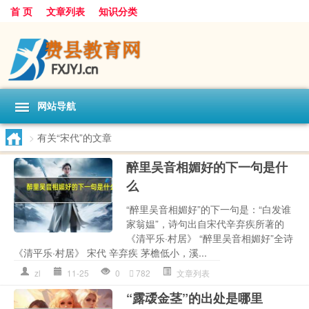
首 页
文章列表
知识分类
网站导航
>
有关“宋代”的文章
醉里吴音相媚好的下一句是什
么
“醉里吴音相媚好”的下一句是：“白发谁
家翁媪”，诗句出自宋代辛弃疾所著的
《清平乐·村居》 “醉里吴音相媚好”全诗
《清平乐·村居》 宋代 辛弃疾 茅檐低小，溪...
zl
11-25
0
782
文章列表
“露叆金茎”的出处是哪里