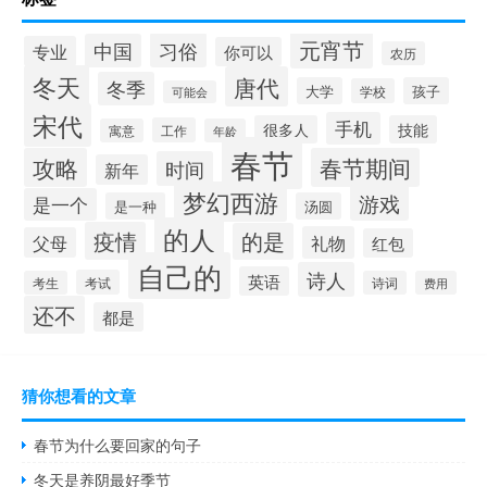
元宵节
习俗
中国
专业
你可以
农历
冬天
唐代
冬季
大学
孩子
学校
可能会
宋代
手机
很多人
技能
工作
寓意
年龄
春节
攻略
春节期间
时间
新年
梦幻西游
游戏
是一个
是一种
汤圆
的人
疫情
的是
礼物
父母
红包
自己的
诗人
英语
考试
考生
诗词
费用
还不
都是
猜你想看的文章
春节为什么要回家的句子
冬天是养阴最好季节