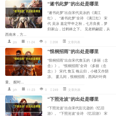
“遂书此梦”的出处是哪里
“遂书此梦”出自宋代吴泳的《满江
红》。 “遂书此梦”全诗 《满江红》 宋
代 吴泳 嘉定甲申之秋，七月良夜，梦
归家山，过鹤林之下。 见老鹤翩跹，从
西南来，方...
jzs
11-24
0
208
文章列表
“恨桐招雨”的出处是哪里
“恨桐招雨”出自宋代詹玉的《多丽（念
念）》。 “恨桐招雨”全诗 《多丽（念
念）》 宋代 詹玉 晚云归，小楼又作阴
凉。 霎儿间，恨桐招雨，西风叶叶商
量。 醒时...
jzh
11-23
0
249
文章列表
“下照沧波”的出处是哪里
“下照沧波”出自宋代彭元逊的《忆旧
游》。 “下照沧波”全诗 《忆旧游》 宋