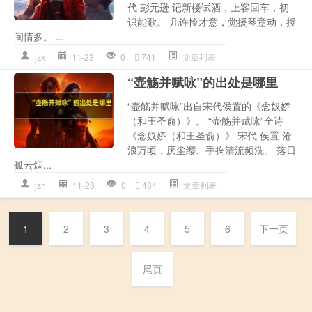
代 彭元逊 记新楼试酒，上客回车，初
识能歌。 几许怜才意，觉援琴意动，授
间情多。 ...
jzx
11-23
0
741
文章列表
“壶觞并赋咏”的出处是哪里
“壶觞并赋咏”出自宋代侯置的《念奴娇
（和王圣俞）》。 “壶觞并赋咏”全诗
《念奴娇（和王圣俞）》 宋代 侯置 沧
浪万顷，厌尘缨、手掬清流频洗。 落日
孤云烟...
jzh
11-23
0
464
文章列表
1
2
3
4
5
6
下一页
尾页