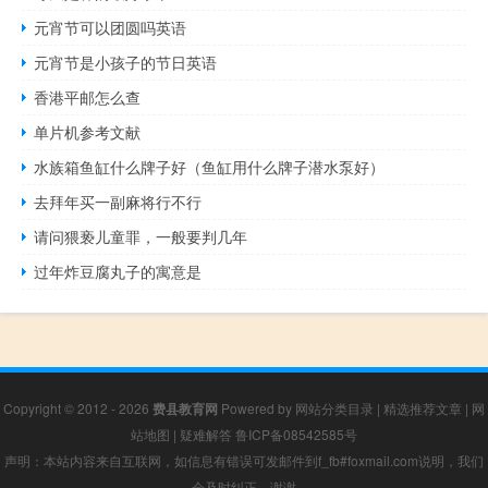
元宵节可以团圆吗英语
元宵节是小孩子的节日英语
香港平邮怎么查
单片机参考文献
水族箱鱼缸什么牌子好（鱼缸用什么牌子潜水泵好）
去拜年买一副麻将行不行
请问猥亵儿童罪，一般要判几年
过年炸豆腐丸子的寓意是
Copyright © 2012 - 2026
费县教育网
Powered by
网站分类目录
|
精选推荐文章
|
网
站地图
|
疑难解答
鲁ICP备08542585号
声明：本站内容来自互联网，如信息有错误可发邮件到f_fb#foxmail.com说明，我们
会及时纠正，谢谢