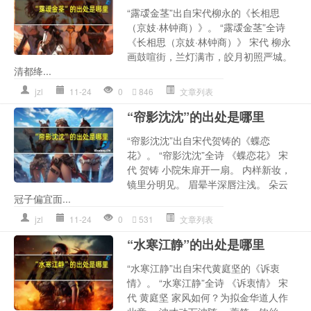
“露叆金茎”出自宋代柳永的《长相思
（京妓·林钟商）》。 “露叆金茎”全诗
《长相思（京妓·林钟商）》 宋代 柳永
画鼓喧街，兰灯满市，皎月初照严城。
清都绛...
jzl
11-24
0
846
文章列表
“帘影沈沈”的出处是哪里
“帘影沈沈”出自宋代贺铸的《蝶恋
花》。 “帘影沈沈”全诗 《蝶恋花》 宋
代 贺铸 小院朱扉开一扇。 内样新妆，
镜里分明见。 眉晕半深唇注浅。 朵云
冠子偏宜面...
jzl
11-24
0
531
文章列表
“水寒江静”的出处是哪里
“水寒江静”出自宋代黄庭坚的《诉衷
情》。 “水寒江静”全诗 《诉衷情》 宋
代 黄庭坚 家风如何？为拟金华道人作