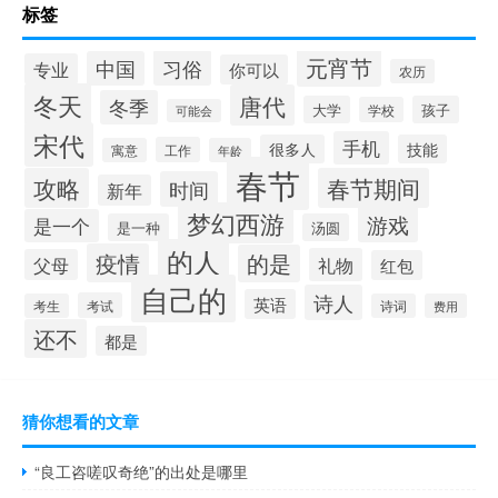
标签
元宵节
习俗
中国
专业
你可以
农历
冬天
唐代
冬季
大学
孩子
学校
可能会
宋代
手机
很多人
技能
工作
寓意
年龄
春节
攻略
春节期间
时间
新年
梦幻西游
游戏
是一个
是一种
汤圆
的人
疫情
的是
礼物
父母
红包
自己的
诗人
英语
考试
考生
诗词
费用
还不
都是
猜你想看的文章
“良工咨嗟叹奇绝”的出处是哪里