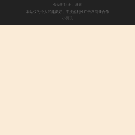
会及时纠正，谢谢
本站仅为个人兴趣爱好，不接盈利性广告及商业合作
小男孩