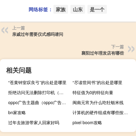
网络标签：
家族
山东
是一个
上一篇
亲戚过年需要仪式感吗请问
下一篇
襄阳过年理发店有哪些
相关问题
“苍黄钟室叹良弓”的出处是哪里
“尽读世间书”的出处是哪里
拒绝访问无法删除打印机（拒绝访问）
特征值为0的特征向量
oppo广告主题曲（oppo广告背景音乐）
闽南元宵为什么吃牡蛎米线
bn家攻略
计算机的硬件组成有哪些按层次结构说明（计算机的硬件组成有哪些）
过年去旅游带家人回家好吗
pixel boom攻略