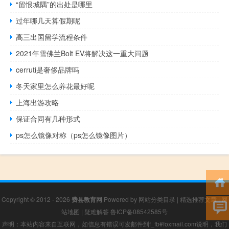
“留恨城隅”的出处是哪里
过年哪几天算假期呢
高三出国留学流程条件
2021年雪佛兰Bolt EV将解决这一重大问题
cerruti是奢侈品牌吗
冬天家里怎么养花最好呢
上海出游攻略
保证合同有几种形式
ps怎么镜像对称（ps怎么镜像图片）
Copyright © 2012 - 2026
费县教育网
Powered by
网站分类目录
|
精选推荐文章
|
网
站地图
|
疑难解答
鲁ICP备08542585号
声明：本站内容来自互联网，如信息有错误可发邮件到f_fb#foxmail.com说明，我们