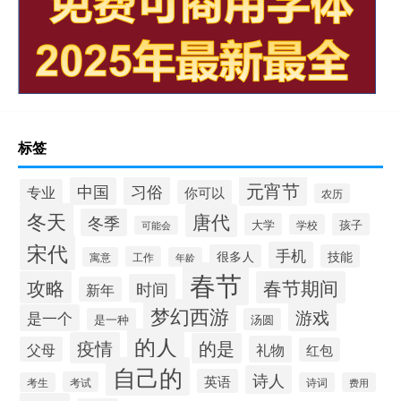
标签
元宵节
习俗
中国
专业
你可以
农历
冬天
唐代
冬季
大学
孩子
学校
可能会
宋代
手机
很多人
技能
工作
寓意
年龄
春节
攻略
春节期间
时间
新年
梦幻西游
游戏
是一个
是一种
汤圆
的人
疫情
的是
礼物
父母
红包
自己的
诗人
英语
考试
考生
诗词
费用