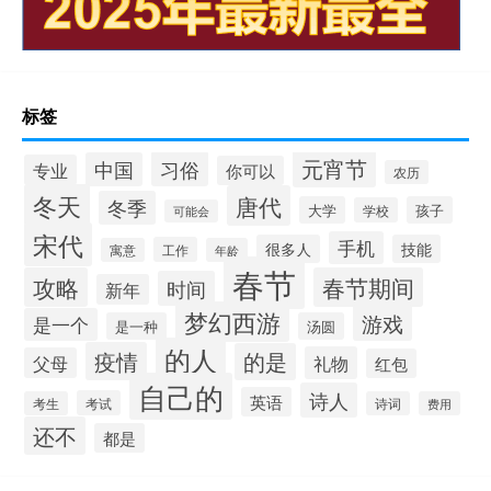
标签
元宵节
习俗
中国
专业
你可以
农历
冬天
唐代
冬季
大学
孩子
学校
可能会
宋代
手机
很多人
技能
工作
寓意
年龄
春节
攻略
春节期间
时间
新年
梦幻西游
游戏
是一个
是一种
汤圆
的人
疫情
的是
礼物
父母
红包
自己的
诗人
英语
考试
考生
诗词
费用
还不
都是