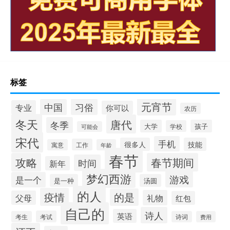
标签
元宵节
习俗
中国
专业
你可以
农历
冬天
唐代
冬季
大学
孩子
学校
可能会
宋代
手机
很多人
技能
工作
寓意
年龄
春节
攻略
春节期间
时间
新年
梦幻西游
游戏
是一个
是一种
汤圆
的人
疫情
的是
礼物
父母
红包
自己的
诗人
英语
考试
考生
诗词
费用