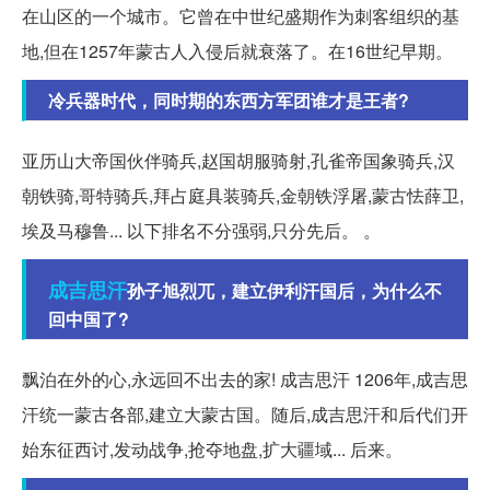
在山区的一个城市。它曾在中世纪盛期作为刺客组织的基
地,但在1257年蒙古人入侵后就衰落了。在16世纪早期。
冷兵器时代，同时期的东西方军团谁才是王者?
亚历山大帝国伙伴骑兵,赵国胡服骑射,孔雀帝国象骑兵,汉
朝铁骑,哥特骑兵,拜占庭具装骑兵,金朝铁浮屠,蒙古怯薛卫,
埃及马穆鲁... 以下排名不分强弱,只分先后。 。
成吉思汗
孙子旭烈兀，建立伊利汗国后，为什么不
回中国了?
飘泊在外的心,永远回不出去的家! 成吉思汗 1206年,成吉思
汗统一蒙古各部,建立大蒙古国。随后,成吉思汗和后代们开
始东征西讨,发动战争,抢夺地盘,扩大疆域... 后来。