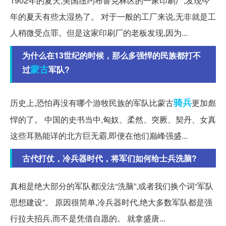
1902年的夏天,美国纽约布鲁克林区的一家印刷厂,发现今
年的夏天有些太湿热了。 对于一般的工厂来说,无非就是工
人稍微受点罪。但是这家印刷厂的老板发现,因为...
为什么在13世纪的时候，那么多强悍的民族都打不
蒙古
过
军队?
骑兵
历史上,恐怕再没有哪个游牧民族的军队比蒙古
更加彪
悍的了。 中国的史书当中,匈奴、柔然、突厥、契丹、女真
这些耳熟能详的北方巨无霸,即便在他们巅峰强盛...
古代打仗，冷兵器时代，将军们如何给士兵洗脑?
真相是绝大部分的军队都没法“洗脑”,或者我们换个词“军队
思想建设”。 原因很简单,冷兵器时代,绝大多数军队都是强
行拉夫招兵,而不是凭借自愿的。 就拿盛唐...