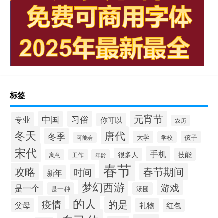
标签
元宵节
习俗
中国
专业
你可以
农历
冬天
唐代
冬季
大学
孩子
学校
可能会
宋代
手机
很多人
技能
工作
寓意
年龄
春节
攻略
春节期间
时间
新年
梦幻西游
游戏
是一个
是一种
汤圆
的人
疫情
的是
礼物
父母
红包