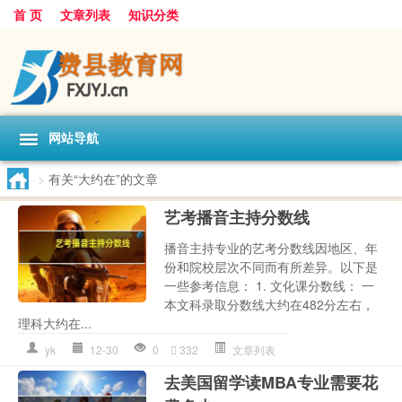
首 页
文章列表
知识分类
网站导航
>
有关“大约在”的文章
艺考播音主持分数线
播音主持专业的艺考分数线因地区、年
份和院校层次不同而有所差异。以下是
一些参考信息： 1. 文化课分数线： 一
本文科录取分数线大约在482分左右，
理科大约在...
yk
12-30
0
332
文章列表
去美国留学读MBA专业需要花