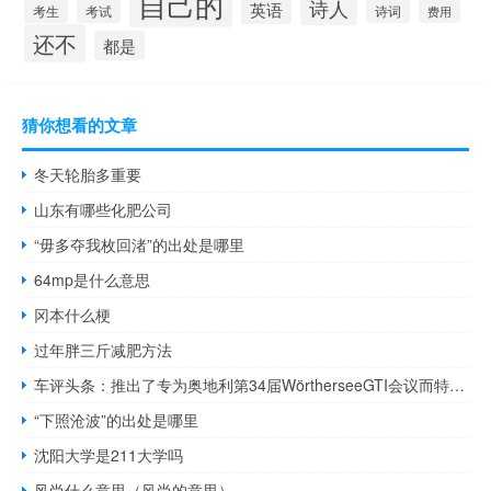
自己的
诗人
英语
考试
考生
诗词
费用
还不
都是
猜你想看的文章
冬天轮胎多重要
山东有哪些化肥公司
“毋多夺我枚回渚”的出处是哪里
64mp是什么意思
冈本什么梗
过年胖三斤减肥方法
车评头条：推出了专为奥地利第34届WörtherseeGTI会议而特别设计的Golf GTI
“下照沧波”的出处是哪里
沈阳大学是211大学吗
风尚什么意思（风尚的意思）