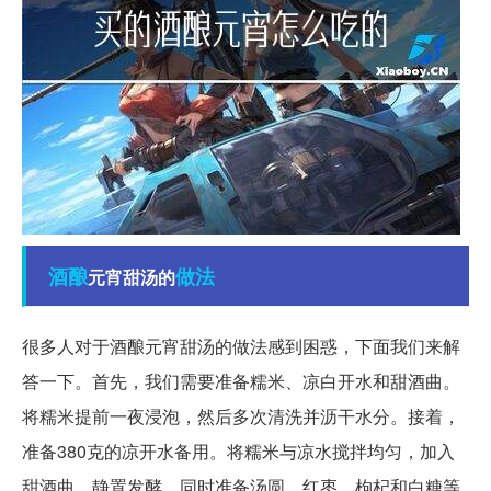
酒酿
做法
元宵甜汤的
很多人对于酒酿元宵甜汤的做法感到困惑，下面我们来解
答一下。首先，我们需要准备糯米、凉白开水和甜酒曲。
将糯米提前一夜浸泡，然后多次清洗并沥干水分。接着，
准备380克的凉开水备用。将糯米与凉水搅拌均匀，加入
甜酒曲，静置发酵。同时准备汤圆、红枣、枸杞和白糖等