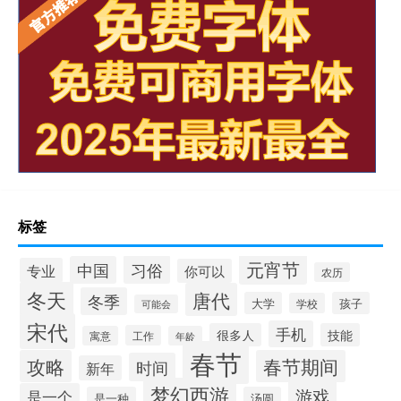
标签
元宵节
习俗
中国
专业
你可以
农历
冬天
唐代
冬季
大学
孩子
学校
可能会
宋代
手机
很多人
技能
工作
寓意
年龄
春节
攻略
春节期间
时间
新年
梦幻西游
游戏
是一个
是一种
汤圆