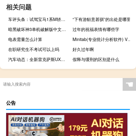
相关问题
车评头条：试驾宝马1系M轿跑车 体验赛车般驾驶乐趣
“下有游貆意甚驯”的出处是哪里
暗黑破坏神3单机破解版中文（暗黑破坏神3破解版中文）
过年的祝福表情有哪些字
电表需量怎么计算
Minitab(专业统计分析软件) V18.1 官方版（Minitab(专业统计分析软件) V18.1 官方版功能简介）
在职研究生不考试可以上吗
好久过年啊
汽车动态：全新雷克萨斯UX紧凑型SUV将在日内瓦首次亮相
假释与缓刑的区别是什么
☚
公告