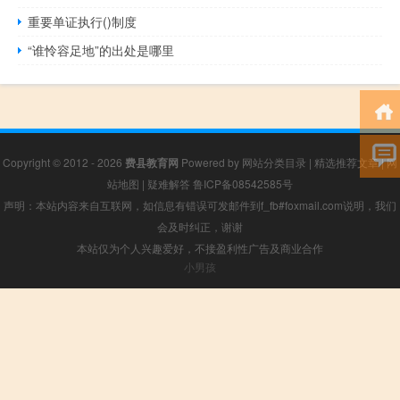
重要单证执行()制度
“谁怜容足地”的出处是哪里
Copyright © 2012 - 2026
费县教育网
Powered by
网站分类目录
|
精选推荐文章
|
网
站地图
|
疑难解答
鲁ICP备08542585号
声明：本站内容来自互联网，如信息有错误可发邮件到f_fb#foxmail.com说明，我们
会及时纠正，谢谢
本站仅为个人兴趣爱好，不接盈利性广告及商业合作
小男孩