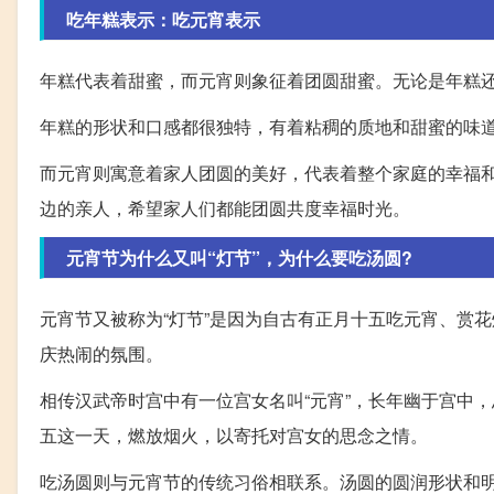
吃年糕表示：吃元宵表示
年糕代表着甜蜜，而元宵则象征着团圆甜蜜。无论是年糕
年糕的形状和口感都很独特，有着粘稠的质地和甜蜜的味
而元宵则寓意着家人团圆的美好，代表着整个家庭的幸福
边的亲人，希望家人们都能团圆共度幸福时光。
元宵节为什么又叫“灯节”，为什么要吃汤圆?
元宵节又被称为“灯节”是因为自古有正月十五吃元宵、赏
庆热闹的氛围。
相传汉武帝时宫中有一位宫女名叫“元宵”，长年幽于宫中
五这一天，燃放烟火，以寄托对宫女的思念之情。
吃汤圆则与元宵节的传统习俗相联系。汤圆的圆润形状和