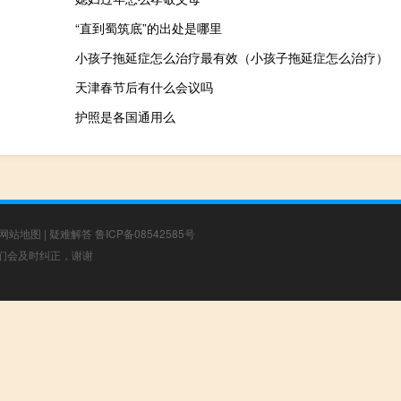
“直到蜀筑底”的出处是哪里
小孩子拖延症怎么治疗最有效（小孩子拖延症怎么治疗）
天津春节后有什么会议吗
护照是各国通用么
网站地图
|
疑难解答
鲁ICP备08542585号
，我们会及时纠正，谢谢