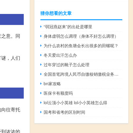
猜你想看的文章
“弱冠燕赵来”的出处是哪里
庆之意。同
身体虚弱怎么调理（身体不好怎么调理）
为什么农村的鱼塘会长出很多的田螺呢？
冬天爱出汗怎么办
灯谜，人们
过年穿过的靴子怎么处理
全国首笔跨境人民币自缴核销缴税业务在广东肇庆落地
bn家攻略
医保卡有额度吗
lol云顶小小英雄 lol小小英雄怎么得
的向往寄托
国考和省考的区别时间
受到浓浓的