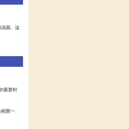
的汤圆。这
意的重要时
晚相聚一