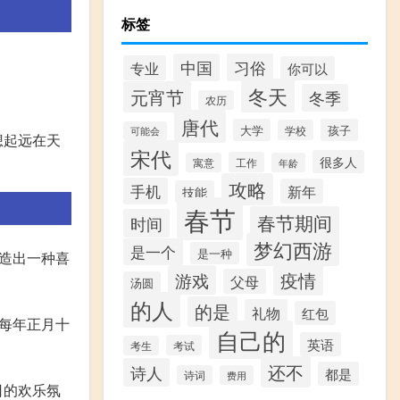
标签
习俗
中国
专业
你可以
冬天
元宵节
冬季
农历
唐代
大学
孩子
学校
可能会
想起远在天
宋代
很多人
工作
寓意
年龄
攻略
手机
新年
技能
春节
春节期间
时间
梦幻西游
是一个
是一种
造出一种喜
疫情
游戏
父母
汤圆
的人
的是
礼物
红包
每年正月十
自己的
英语
考试
考生
还不
诗人
都是
诗词
费用
日的欢乐氛