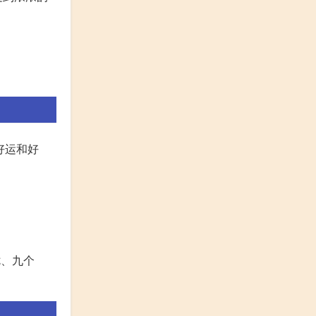
好运和好
七、九个