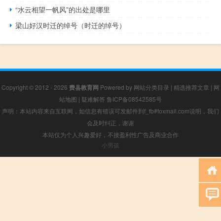
“水云相望一帆风”的出处是哪里
梁山好汉时迁的绰号（时迁的绰号）
Copyright © 2012 - 2026
费县教育网
Powered by
网站分类目录
|
精选推荐文章
|
网
站地图
|
疑难解答
鲁ICP备08542585号
声明：本站内容来自互联网，如信息有错误可发邮件到f_fb#foxmail.com说明，我们
会及时纠正，谢谢
本站仅为个人兴趣爱好，不接盈利性广告及商业合作
小男孩