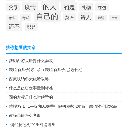
的人
疫情
的是
礼物
父母
红包
自己的
诗人
英语
考试
考生
诗词
费用
还不
都是
猜你想看的文章
梦幻西游大唐打什么套装
表姐的儿子我叫啥（表姐的儿子是我什么）
西藏版纳冬天旅游攻略
什么是盗窃定罪量刑标准
圆的方程是什么时候学的
荣耀X9 LTE平板和X6a手机在中国香港发布：颜值性价比双高
教练员证怎么考取
“偶然脱危机”的出处是哪里