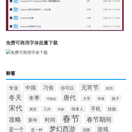
免费可商用字体批量下载
标签
元宵节
习俗
中国
专业
你可以
农历
冬天
唐代
冬季
大学
孩子
学校
可能会
宋代
手机
很多人
技能
工作
寓意
年龄
春节
攻略
春节期间
时间
新年
梦幻西游
游戏
是一个
是一种
汤圆