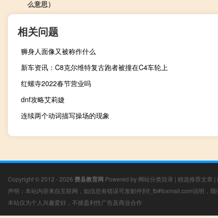
么意思）
相关问题
狮身人面像又被称作什么
新车资讯：C8克尔维特复古跑者被撞在C4车轮上
红螺寺2022春节营业吗
dnf攻略艾莉婕
连续两个动词描写操场的现象
Copyright © 2012 - 2026
费县教育网
Powered by
网站分类目录
|
精选推荐文章
|
声明：本站内容来自互联网，如信息有错误可发邮件到f_fb#foxmail.com说明
本站仅为个人兴趣爱好，不接盈利性广告及商业合作