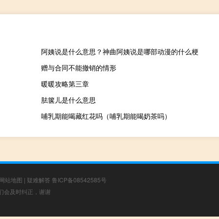
阿姨说是什么意思？神曲阿姨说是哪部动漫的什么梗
赠与合同不能撤销的情形
暖暖攻略第三章
胠箧儿是什么意思
哺乳期能喝藏红花吗（哺乳期能喝奶茶吗）
网站地图
|
疑难解答
鲁ICP备08542585号
，我们会及时纠正，谢谢