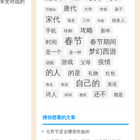
享受对战的
唐代
大学
孩子
学校
可能会
宋代
很多人
工作
寓意
年龄
攻略
手机
新年
技能
春节
春节期间
时间
梦幻西游
是一个
是一种
疫情
游戏
父母
汤圆
的人
的是
礼物
红包
自己的
英语
考试
考生
还不
诗人
都是
诗词
费用
猜你想看的文章
元宵节是去哪里吃饭的