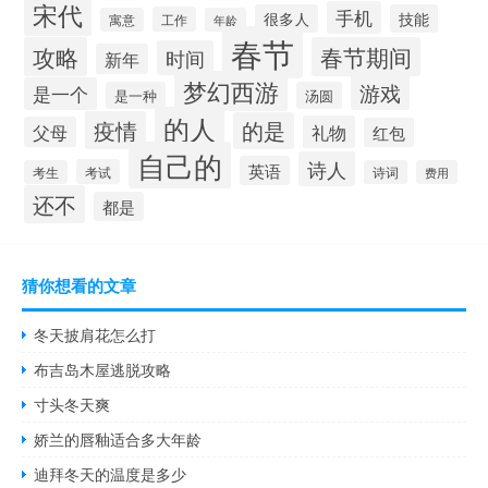
宋代
手机
很多人
技能
工作
寓意
年龄
春节
攻略
春节期间
时间
新年
梦幻西游
游戏
是一个
是一种
汤圆
的人
疫情
的是
礼物
父母
红包
自己的
诗人
英语
考试
考生
诗词
费用
还不
都是
猜你想看的文章
冬天披肩花怎么打
布吉岛木屋逃脱攻略
寸头冬天爽
娇兰的唇釉适合多大年龄
迪拜冬天的温度是多少