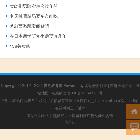
大龄剩男除夕怎么过年的
冬天晾晒腊肠要多久能吃
梦幻西游藏宝阁贴吧
在日本留学研究生需要读几年
158关攻略
Copyright © 2012 - 2026
费县教育网
Powered by
网站分类目录
|
精选推荐文章
|
网
站地图
|
疑难解答
鲁ICP备08542585号
声明：本站内容来自互联网，如信息有错误可发邮件到f_fb#foxmail.com说明，我们
会及时纠正，谢谢
本站仅为个人兴趣爱好，不接盈利性广告及商业合作
小男孩