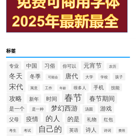
标签
元宵节
习俗
中国
专业
你可以
农历
冬天
唐代
冬季
大学
孩子
学校
可能会
宋代
手机
很多人
技能
工作
寓意
年龄
春节
攻略
春节期间
时间
新年
梦幻西游
游戏
是一个
是一种
汤圆
的人
疫情
的是
礼物
父母
红包
自己的
诗人
英语
考试
考生
诗词
费用