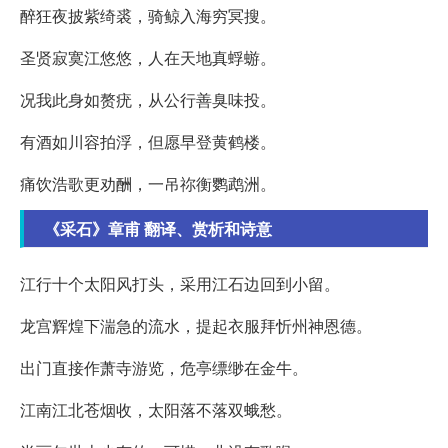
醉狂夜披紫绮裘，骑鲸入海穷冥搜。
圣贤寂寞江悠悠，人在天地真蜉蝣。
况我此身如赘疣，从公行善臭味投。
有酒如川容拍浮，但愿早登黄鹤楼。
痛饮浩歌更劝酬，一吊祢衡鹦鹉洲。
《采石》章甫 翻译、赏析和诗意
江行十个太阳风打头，采用江石边回到小留。
龙宫辉煌下湍急的流水，提起衣服拜忻州神恩德。
出门直接作萧寺游览，危亭缥缈在金牛。
江南江北苍烟收，太阳落不落双蛾愁。