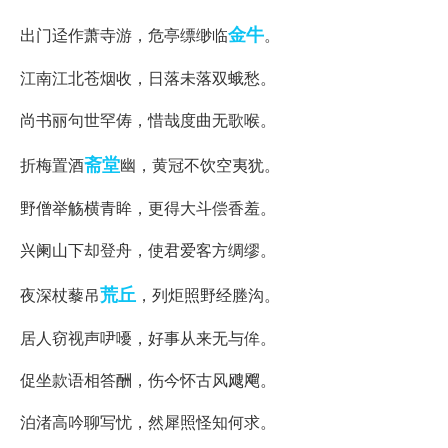
金牛
出门迳作萧寺游，危亭缥缈临
。
江南江北苍烟收，日落未落双蛾愁。
尚书丽句世罕俦，惜哉度曲无歌喉。
斋堂
折梅置酒
幽，黄冠不饮空夷犹。
野僧举觞横青眸，更得大斗偿香羞。
兴阑山下却登舟，使君爱客方绸缪。
荒丘
夜深杖藜吊
，列炬照野经塍沟。
居人窃视声吚嚘，好事从来无与侔。
促坐款语相答酬，伤今怀古风飕飗。
泊渚高吟聊写忧，然犀照怪知何求。