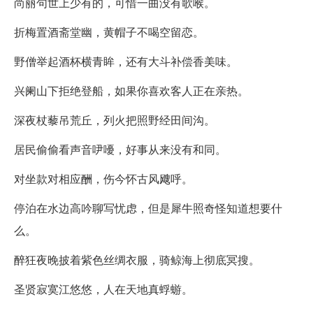
尚丽句世上少有的，可惜一曲没有歌喉。
折梅置酒斋堂幽，黄帽子不喝空留恋。
野僧举起酒杯横青眸，还有大斗补偿香美味。
兴阑山下拒绝登船，如果你喜欢客人正在亲热。
深夜杖藜吊荒丘，列火把照野经田间沟。
居民偷偷看声音吚嚘，好事从来没有和同。
对坐款对相应酬，伤今怀古风飕呼。
停泊在水边高吟聊写忧虑，但是犀牛照奇怪知道想要什
么。
醉狂夜晚披着紫色丝绸衣服，骑鲸海上彻底冥搜。
圣贤寂寞江悠悠，人在天地真蜉蝣。