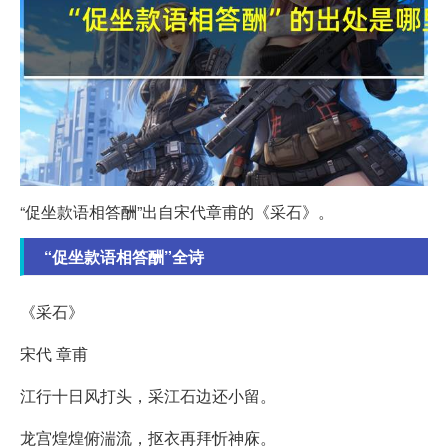
“促坐款语相答酬”出自宋代章甫的《采石》。
“促坐款语相答酬”全诗
《采石》
宋代 章甫
江行十日风打头，采江石边还小留。
龙宫煌煌俯湍流，抠衣再拜忻神庥。