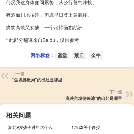
何况我这身体如同累赘，从公行善气味投。
有酒如川地拍浮，但愿早日登上黄鹤楼。
痛饮高歌又劝酬，一个吊祢衡鹦鹉洲。
* 此部分翻译来自Baidu，仅供参考
网络标签：
斋堂
荒丘
金牛
上一篇
“尘埃拂楸局”的出处是哪里
下一篇
“高映宫墙侧映池”的出处是哪里
相关问题
湖北9岁孩子过年吃什么
178ⅹ3等于多少