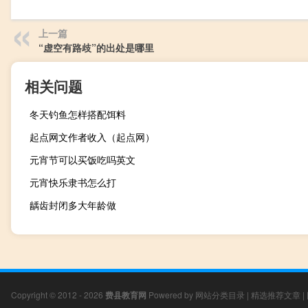
上一篇
“虚空有路歧”的出处是哪里
相关问题
冬天钓鱼怎样搭配饵料
起点网文作者收入（起点网）
元宵节可以买饭吃吗英文
元宵快乐隶书怎么打
龋齿封闭多大年龄做
Copyright © 2012 - 2026
费县教育网
Powered by
网站分类目录
|
精选推荐文章
|