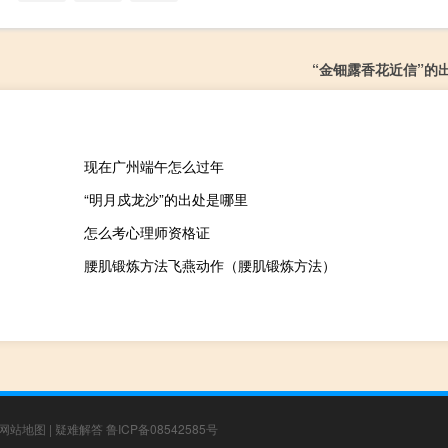
“金钿露香花近信”的
现在广州端午怎么过年
“明月戍龙沙”的出处是哪里
怎么考心理师资格证
腰肌锻炼方法飞燕动作（腰肌锻炼方法）
网站地图
|
疑难解答
鲁ICP备08542585号