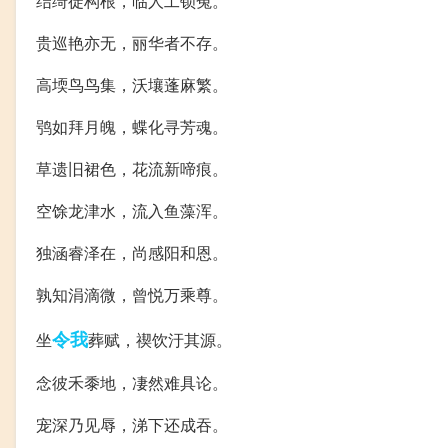
结绮徒构根，临人工锁冤。
贵巡艳亦无，丽华者不存。
高堧鸟鸟集，沃壤蓬麻繁。
鸮如拜月魄，蝶化寻芳魂。
草遗旧裙色，花流新啼痕。
空馀龙津水，流入鱼藻浑。
独涵睿泽在，尚感阳和恩。
孰知涓滴微，曾悦万乘尊。
令我
坐
葬赋，禊饮汙其源。
念彼禾黍地，凄然难具论。
宠深乃见辱，涕下还成吞。