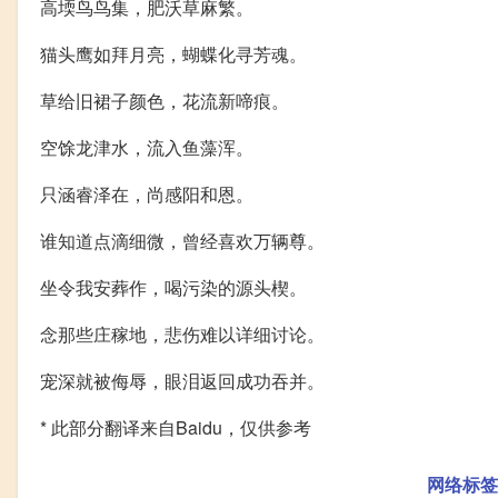
高堧鸟鸟集，肥沃草麻繁。
猫头鹰如拜月亮，蝴蝶化寻芳魂。
草给旧裙子颜色，花流新啼痕。
空馀龙津水，流入鱼藻浑。
只涵睿泽在，尚感阳和恩。
谁知道点滴细微，曾经喜欢万辆尊。
坐令我安葬作，喝污染的源头楔。
念那些庄稼地，悲伤难以详细讨论。
宠深就被侮辱，眼泪返回成功吞并。
* 此部分翻译来自Baidu，仅供参考
网络标签