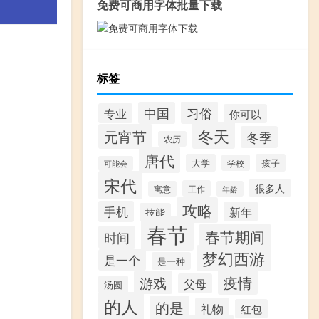
免费可商用字体批量下载
标签
习俗
中国
专业
你可以
冬天
元宵节
冬季
农历
唐代
大学
孩子
学校
可能会
宋代
很多人
工作
寓意
年龄
攻略
手机
新年
技能
春节
春节期间
时间
梦幻西游
是一个
是一种
疫情
游戏
父母
汤圆
的人
的是
礼物
红包