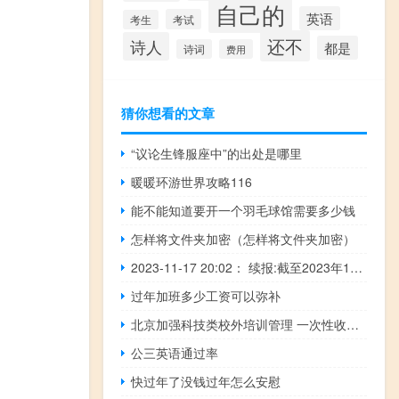
自己的
英语
考试
考生
还不
诗人
都是
诗词
费用
猜你想看的文章
“议论生锋服座中”的出处是哪里
暖暖环游世界攻略116
能不能知道要开一个羽毛球馆需要多少钱
怎样将文件夹加密（怎样将文件夹加密）
2023-11-17 20:02： 续报:截至2023年11月17日20:02因车流量大,连霍高速西宝段咸阳南收费站入口通行缓慢。 ​​​
过年加班多少工资可以弥补
北京加强科技类校外培训管理 一次性收费不得超5000元
公三英语通过率
快过年了没钱过年怎么安慰