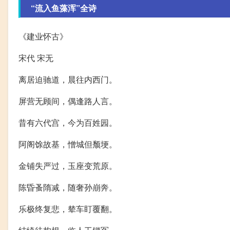
“流入鱼藻浑”全诗
《建业怀古》
宋代 宋无
离居迫驰道，晨往内西门。
屏营无顾间，偶逢路人言。
昔有六代宫，今为百姓园。
阿阁馀故基，憎城但颓埂。
金铺失严过，玉座变荒原。
陈昏蚤隋减，随奢孙崩奔。
乐极终复悲，辇车盯覆翻。