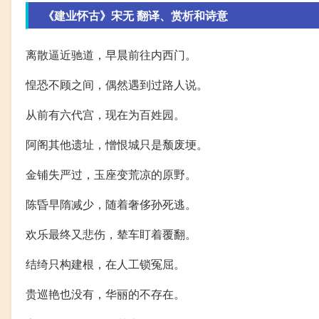
《建业怀古》宋无 翻译、赏析和诗意
离散逼近驰道，早晨前往内西门。
惶恐不顾之间，偶然遇到过路人说。
从前有六代宫，现在为百姓园。
阿阁其他遗址，憎恨城只是颓废埂。
金铺失严过，玉座变荒凉的原野。
陈昏早隋减少，随着奢侈孙死逃。
欢乐最终又悲伤，辇车盯着覆翻。
结绮只构建根，在人工锁冤屈。
贵巡艳也没有，华丽的不存在。