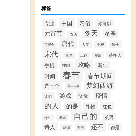
标签
习俗
中国
专业
你可以
冬天
元宵节
冬季
农历
唐代
大学
孩子
学校
可能会
宋代
很多人
工作
寓意
年龄
攻略
手机
新年
技能
春节
春节期间
时间
梦幻西游
是一个
是一种
疫情
游戏
父母
汤圆
的人
的是
礼物
红包
自己的
英语
考试
考生
还不
诗人
都是
诗词
费用