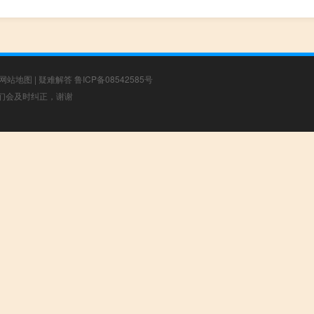
网站地图
|
疑难解答
鲁ICP备08542585号
，我们会及时纠正，谢谢