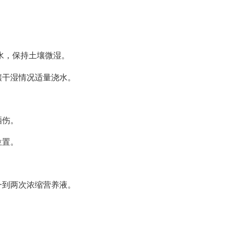
水，保持土壤微湿。
壤干湿情况适量浇水。
晒伤。
位置。
一到两次浓缩营养液。