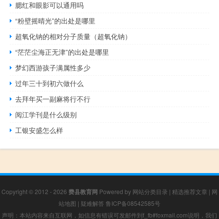
腮红和眼影可以通用吗
“粉壁摇晴光”的出处是哪里
超氧化钠的相对分子质量（超氧化钠）
“茫茫尘海正无津”的出处是哪里
梦幻西游孩子满属性多少
过年三十到初六做什么
去拜年买一副麻将行不行
阅江学刊是什么级别
工银安盛怎么样
Copyright © 2012 - 2026
费县教育网
Powered by
网站分类目录
|
精选推荐文章
|
网
站地图
|
疑难解答
鲁ICP备08542585号
声明：本站内容来自互联网，如信息有错误可发邮件到f_fb#foxmail.com说明，我们