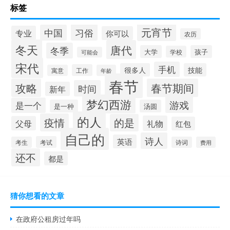
标签
元宵节
习俗
中国
专业
你可以
农历
冬天
唐代
冬季
大学
孩子
学校
可能会
宋代
手机
很多人
技能
工作
寓意
年龄
春节
攻略
春节期间
时间
新年
梦幻西游
游戏
是一个
是一种
汤圆
的人
疫情
的是
礼物
父母
红包
自己的
诗人
英语
考试
考生
诗词
费用
还不
都是
猜你想看的文章
在政府公租房过年吗