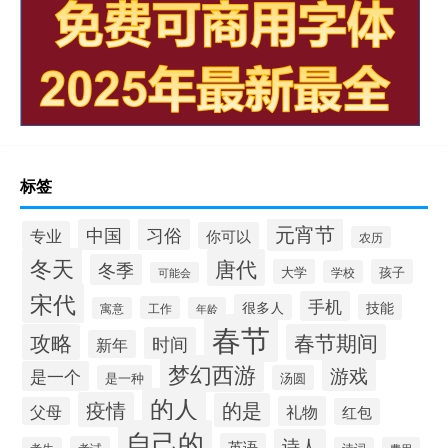
标签
元宵节
习俗
中国
专业
你可以
农历
冬天
唐代
冬季
大学
孩子
学校
可能会
宋代
手机
很多人
技能
工作
寓意
年龄
春节
攻略
春节期间
时间
新年
梦幻西游
游戏
是一个
是一种
汤圆
的人
疫情
的是
礼物
父母
红包
自己的
诗人
英语
考试