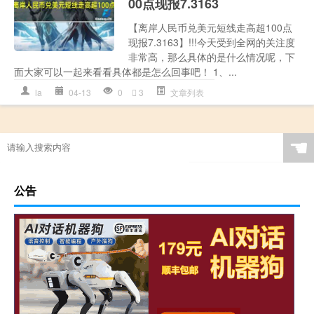
00点现报7.3163
【离岸人民币兑美元短线走高超100点
现报7.3163】!!!今天受到全网的关注度
非常高，那么具体的是什么情况呢，下
面大家可以一起来看看具体都是怎么回事吧！ 1、...
la
04-13
0
3
文章列表
☚
公告