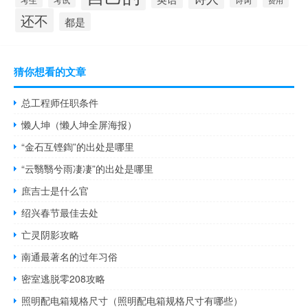
考生
诗词
费用
还不
都是
猜你想看的文章
总工程师任职条件
懒人坤（懒人坤全屏海报）
“金石互铿鍧”的出处是哪里
“云翳翳兮雨凄凄”的出处是哪里
庶吉士是什么官
绍兴春节最佳去处
亡灵阴影攻略
南通最著名的过年习俗
密室逃脱零208攻略
照明配电箱规格尺寸（照明配电箱规格尺寸有哪些）