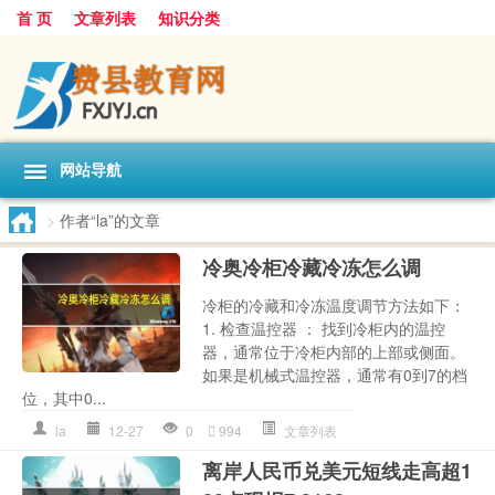
首 页
文章列表
知识分类
网站导航
>
作者“la”的文章
冷奥冷柜冷藏冷冻怎么调
冷柜的冷藏和冷冻温度调节方法如下：
1. 检查温控器 ： 找到冷柜内的温控
器，通常位于冷柜内部的上部或侧面。
如果是机械式温控器，通常有0到7的档
位，其中0...
la
12-27
0
994
文章列表
离岸人民币兑美元短线走高超1