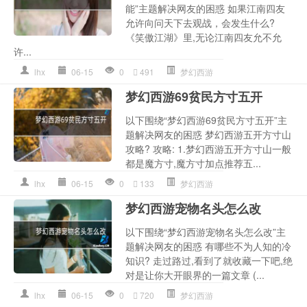
能”主题解决网友的困惑 如果江南四友
允许向问天下去观战，会发生什么?
《笑傲江湖》里,无论江南四友允不允
许...
lhx
06-15
0
491
梦幻西游
梦幻西游69贫民方寸五开
以下围绕“梦幻西游69贫民方寸五开”主
题解决网友的困惑 梦幻西游五开方寸山
攻略? 攻略: 1.梦幻西游五开方寸山一般
都是魔方寸,魔方寸加点推荐五...
lhx
06-15
0
133
梦幻西游
梦幻西游宠物名头怎么改
以下围绕“梦幻西游宠物名头怎么改”主
题解决网友的困惑 有哪些不为人知的冷
知识? 走过路过,看到了就收藏一下吧,绝
对是让你大开眼界的一篇文章 (...
lhx
06-15
0
720
梦幻西游