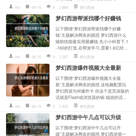
lhx
06-15
0
989
梦幻西游
梦幻西游帮派找哪个好赚钱
以下围绕“梦幻西游帮派找哪个好赚
钱”主题解决网友的困惑 梦幻西游什么
辅助技能最实用最赚钱 先小小科普下,1
-160的打造,在帮派学习,需要1.6亿经...
lhx
06-15
0
287
梦幻西游
梦幻西游爆炸视频大全最新
以下围绕“梦幻西游爆炸视频大全最
新”主题解决网友的困惑 这电脑配置玩
梦幻西游为何爆炸卡 你这个是页游版的
话就是Flash或浏览器的锅 端游的话...
lhx
06-15
0
420
梦幻西游
梦幻西游中午几点可以升级
以下围绕“梦幻西游中午几点可以升
级”主题解决网友的困惑 梦幻西游第一