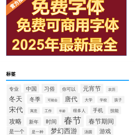
标签
元宵节
习俗
中国
专业
你可以
农历
冬天
唐代
冬季
大学
孩子
学校
可能会
宋代
手机
很多人
技能
工作
寓意
年龄
春节
攻略
春节期间
时间
新年
梦幻西游
游戏
是一个
是一种
汤圆