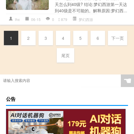
天怎么到40级? 结论:梦幻西游第一天达
到40级是不可能的。解释原因:梦幻西...
lhx
06-15
0
879
梦幻西游
1
2
3
4
5
6
下一页
尾页
☚
公告