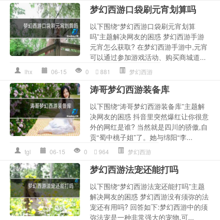
梦幻西游口袋刷元宵划算吗
以下围绕“梦幻西游口袋刷元宵划算
吗”主题解决网友的困惑 梦幻西游手游
元宵怎么获取? 在梦幻西游手游中,元宵
可以通过参加游戏活动、购买商城道...
lhx
06-15
0
881
梦幻西游
涛哥梦幻西游装备库
以下围绕“涛哥梦幻西游装备库”主题解
决网友的困惑 抖音里突然爆红让你很意
外的网红是谁? 当然就是四川的骄傲,自
贡“蜀中桃子姐”了。她与绵阳“李...
tgl
06-15
0
964
梦幻西游
梦幻西游法宠还能打吗
以下围绕“梦幻西游法宠还能打吗”主题
解决网友的困惑 梦幻西游没有须弥的法
宠还有用吗? 回答如下:梦幻西游中的须
弥法宠是一种非常强大的宠物,可...