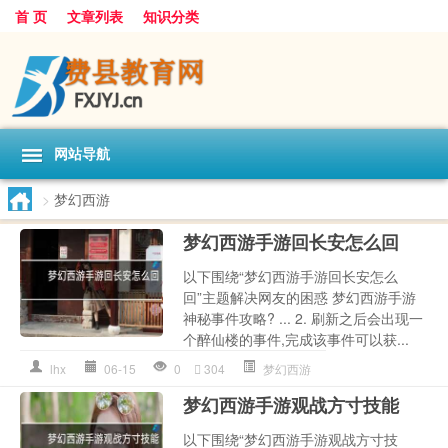
首 页
文章列表
知识分类
网站导航
>
梦幻西游
梦幻西游手游回长安怎么回
以下围绕“梦幻西游手游回长安怎么
回”主题解决网友的困惑 梦幻西游手游
神秘事件攻略? ... 2. 刷新之后会出现一
个醉仙楼的事件,完成该事件可以获...
lhx
06-15
0
304
梦幻西游
梦幻西游手游观战方寸技能
以下围绕“梦幻西游手游观战方寸技