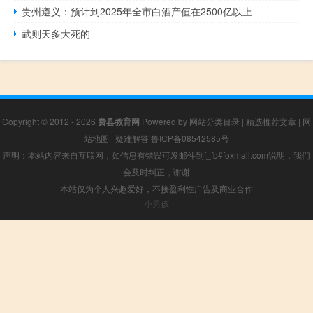
贵州遵义：预计到2025年全市白酒产值在2500亿以上
武则天多大死的
Copyright © 2012 - 2026
费县教育网
Powered by
网站分类目录
|
精选推荐文章
|
网
站地图
|
疑难解答
鲁ICP备08542585号
声明：本站内容来自互联网，如信息有错误可发邮件到f_fb#foxmail.com说明，我们
会及时纠正，谢谢
本站仅为个人兴趣爱好，不接盈利性广告及商业合作
小男孩