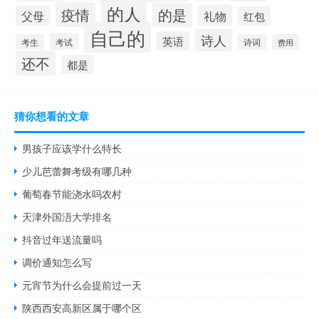
的人
疫情
的是
礼物
父母
红包
自己的
诗人
英语
考试
考生
诗词
费用
还不
都是
猜你想看的文章
男孩子应该学什么特长
少儿芭蕾舞考级有哪几种
葡萄春节能浇水吗农村
天津外国浯大学排名
抖音过年送流量吗
调价通知怎么写
元宵节为什么会提前过一天
陕西西安高新区属于哪个区