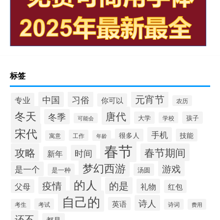
标签
元宵节
习俗
中国
专业
你可以
农历
冬天
唐代
冬季
大学
孩子
学校
可能会
宋代
手机
很多人
技能
工作
寓意
年龄
春节
攻略
春节期间
时间
新年
梦幻西游
游戏
是一个
是一种
汤圆
的人
疫情
的是
礼物
父母
红包
自己的
诗人
英语
考试
考生
诗词
费用
还不
都是