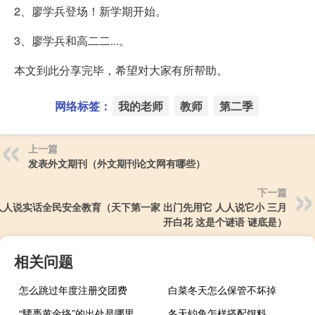
2、廖学兵登场！新学期开始。
3、廖学兵和高二二...。
本文到此分享完毕，希望对大家有所帮助。
网络标签：
我的老师
教师
第二季
上一篇
发表外文期刊（外文期刊论文网有哪些）
下一篇
人人说实话全民安全教育（天下第一家 出门先用它 人人说它小 三月
开白花 这是个谜语 谜底是）
相关问题
怎么跳过年度注册交团费
白菜冬天怎么保管不坏掉
“騕褭黄金络”的出处是哪里
冬天钓鱼怎样搭配饵料