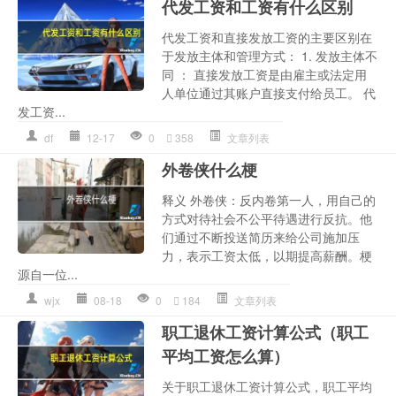
代发工资和工资有什么区别
代发工资和直接发放工资的主要区别在
于发放主体和管理方式： 1. 发放主体不
同 ： 直接发放工资是由雇主或法定用
人单位通过其账户直接支付给员工。 代
发工资...
df
12-17
0
358
文章列表
外卷侠什么梗
释义 外卷侠：反内卷第一人，用自己的
方式对待社会不公平待遇进行反抗。他
们通过不断投送简历来给公司施加压
力，表示工资太低，以期提高薪酬。梗
源自一位...
wjx
08-18
0
184
文章列表
职工退休工资计算公式（职工
平均工资怎么算）
关于职工退休工资计算公式，职工平均