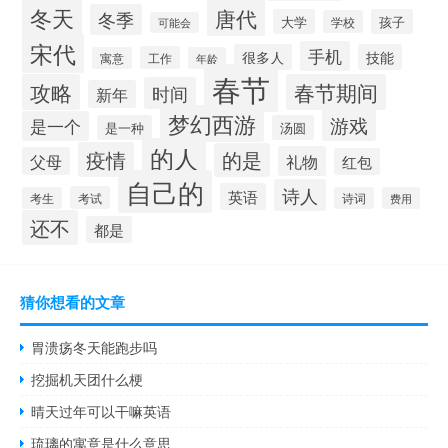
冬天
唐代
冬季
大学
孩子
学校
可能会
宋代
手机
很多人
技能
工作
寓意
年龄
春节
攻略
春节期间
时间
新年
梦幻西游
游戏
是一个
是一种
汤圆
的人
疫情
的是
礼物
父母
红包
自己的
诗人
英语
考试
考生
诗词
费用
还不
都是
猜你想看的文章
胃溃疡冬天能跑步吗
挖掘机天团什么梗
晴天过年可以干嘛英语
琉璃的寓意是什么意思