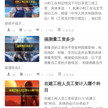
小时工在特定情况下可以享受三倍工
资。具体来说： 1. 如果小时工在法定节
假日工作，根据《中华人民共和国劳动
法》和《工资支付暂行规定》，他们应
获得不低于...
xs
01-08
0
753
文章列表
搞测量工资多少
测量员的工资水平受多种因素影响，包
括地区、经验、学历以及所从事的具体
测量类型等。根据提供的信息，以下是
测量员工资的大致情况： 初级测量员月
薪通常在3...
gb
12-27
0
334
文章列表
在建工程人员工资计入哪个科
目
在建工程人员工资应该计入“在建工
程”科目。具体的会计分录如下： ```