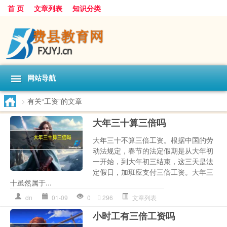
首 页
文章列表
知识分类
网站导航
>
有关“工资”的文章
大年三十算三倍吗
大年三十不算三倍工资。根据中国的劳
动法规定，春节的法定假期是从大年初
一开始，到大年初三结束，这三天是法
定假日，加班应支付三倍工资。大年三
十虽然属于...
dn
01-09
0
296
文章列表
小时工有三倍工资吗