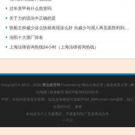
过年美甲有什么危害吗
关于力的说法中正确的是
快船主帅威少这么快就表现这么好 当威少与湖人再见面胜利到手的微笑比一切都重要
汾阳十大酒厂排名
上海法律咨询热线24小时（上海法律咨询热线）
Copyright © 2012 - 2026
费县教育网
Powered by
网站分类目录
|
精选推荐文章
|
网
站地图
|
疑难解答
鲁ICP备08542585号
声明：本站内容来自互联网，如信息有错误可发邮件到f_fb#foxmail.com说明，我们
会及时纠正，谢谢
本站仅为个人兴趣爱好，不接盈利性广告及商业合作
小男孩