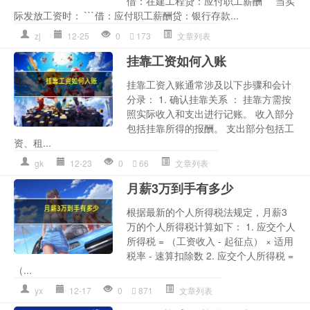
借：在建工程贷：应付职工薪酬``` 当实
际发放工资时： ```借：应付职工薪酬贷：银行存款...
zj
12-25
0
173
文章列表
挂靠工资如何入账
挂靠工资入账通常涉及以下步骤和会计
分录： 1. 确认挂靠关系 ： 挂靠方需按
照实际收入和支出进行记账。 收入部分
包括挂靠所得的报酬。 支出部分包括工
资、租...
gk
12-23
0
66
文章列表
月薪3万到手有多少
根据最新的个人所得税法规定，月薪3
万的个人所得税计算如下： 1. 应交个人
所得税 = （工资收入 - 起征点） × 适用
税率 - 速算扣除数 2. 应交个人所得税 =
（...
yx
12-17
0
871
文章列表