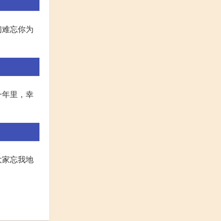
们难忘你为
。
一年里，幸
大家忘我地