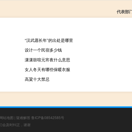
代表部
“汉武愿长年”的出处是哪里
设计一个民宿多少钱
潇潇鼓喧元宵夜什么意思
女人冬天有哪些保暖衣服
高粱十大禁忌
网站地图
|
疑难解答
鲁ICP备08542585号
，我们会及时纠正，谢谢