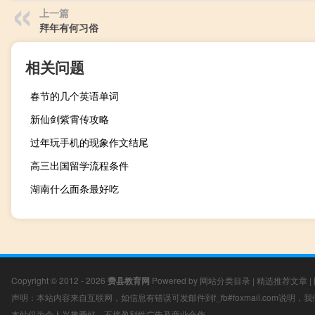
上一篇
拜年有何习俗
相关问题
春节的几个英语单词
新仙剑紫霄传攻略
过年玩手机的现象作文结尾
高三出国留学流程条件
湖南什么面条最好吃
Copyright © 2012 - 2026
费县教育网
Powered by
网站分类目录
|
精选推荐文章
|
声明：本站内容来自互联网，如信息有错误可发邮件到f_fb#foxmail.com说明
本站仅为个人兴趣爱好，不接盈利性广告及商业合作