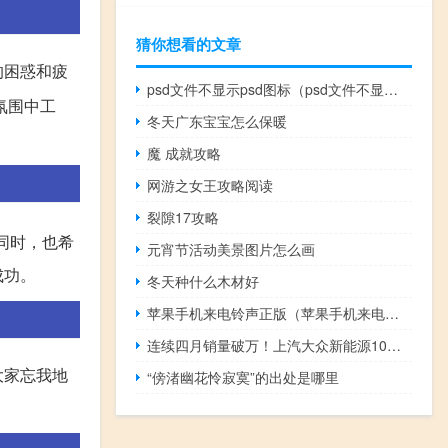
猜你想看的文章
的困惑和疲
psd文件不显示psd图标（psd文件不显示ps图标）
氛围中工
冬天广东宝宝怎么保暖
魔 成就攻略
网游之女王攻略阅读
裂隙17攻略
同时，也希
元宵节活动美景图片怎么画
成功。
冬天种什么木材好
苹果手机来电铃声正版（苹果手机来电铃声）
连续四月销量破万！上汽大众新能源10月销量超过1.6万台
大家忘我地
“傍渚幽花怜寂寞”的出处是哪里