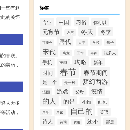
用一些有趣
标签
彼此的关怀
习俗
中国
专业
你可以
冬天
元宵节
冬季
农历
唐代
大学
孩子
学校
可能会
宋代
很多人
工作
寓意
年龄
丽的春联。
攻略
手机
新年
技能
联的美丽，
春节
春节期间
时间
梦幻西游
是一个
是一种
疫情
游戏
父母
汤圆
的人
的是
礼物
红包
年轻人大多
自己的
餐等活动，
英语
考试
考生
还不
诗人
都是
诗词
费用