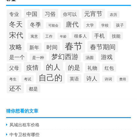
元宵节
习俗
中国
专业
你可以
农历
冬天
唐代
冬季
大学
孩子
学校
可能会
宋代
手机
很多人
技能
工作
寓意
年龄
春节
攻略
春节期间
时间
新年
梦幻西游
游戏
是一个
是一种
汤圆
的人
疫情
的是
礼物
父母
红包
自己的
诗人
英语
考试
考生
诗词
费用
还不
都是
猜你想看的文章
凤城出租车价格
中专卫校有哪些