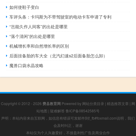
如何使鞋子变白
车评头条：卡玛斯为不带驾驶室的电动卡车申请了专利
“岂能久作人间客”的出处是哪里
“落个清闲”的出处是哪里
机械增长率和自然增长率的区别
后面挂备胎的车大全（北汽幻速s2后面备胎怎么卸）
魔兽口袋水晶攻略
Copyright © 2012 - 2026
费县教育网
Powered by
网站分类目录
|
精选推荐文章
|
网
站地图
|
疑难解答
鲁ICP备08542585号
声明：本站内容来自互联网，如信息有错误可发邮件到f_fb#foxmail.com说明，我们
会及时纠正，谢谢
本站仅为个人兴趣爱好，不接盈利性广告及商业合作