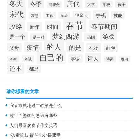
冬天
唐代
冬季
大学
孩子
学校
可能会
宋代
手机
很多人
技能
工作
寓意
年龄
春节
攻略
春节期间
时间
新年
梦幻西游
游戏
是一个
是一种
汤圆
的人
疫情
的是
礼物
父母
红包
自己的
诗人
英语
考试
考生
诗词
费用
还不
都是
猜你想看的文章
宜春市就地过年政策是什么
过年回婆家的忌讳有哪些
人们最喜欢春节作文英语
“孩童笑叔痴”的出处是哪里