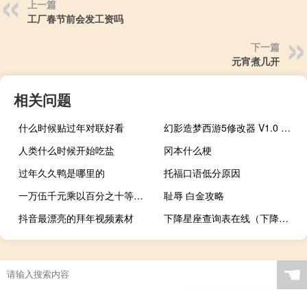
上一篇
工厂春节前会发工资吗
下一篇
元宵煮几开
相关问题
什么时候贴过年对联好看
幻影造梦西游5修改器 V1.0 最新免费版（幻影造梦西游5修改器 V1.0 最新免费版功能简介）
人类什么时候开始吃盐
冈本什么梗
过年久久鸭是哪里的
托福口语低分原因
一万伍千元乘以百分之十等于多少
耻辱 白金攻略
抖音最漂亮的拜年视频素材
下降星座查询表在线（下降星座查询表）
☚