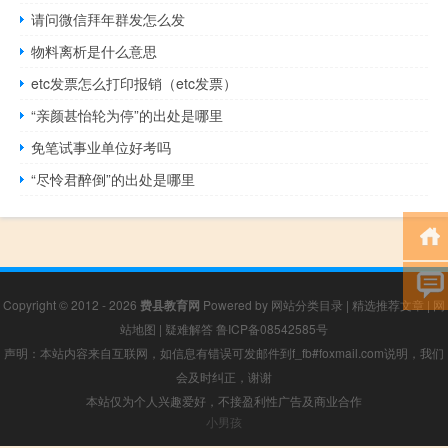
请问微信拜年群发怎么发
物料离析是什么意思
etc发票怎么打印报销（etc发票）
“亲颜甚怡轮为停”的出处是哪里
免笔试事业单位好考吗
“尽怜君醉倒”的出处是哪里
Copyright © 2012 - 2026
费县教育网
Powered by
网站分类目录
|
精选推荐文章
|
网
站地图
|
疑难解答
鲁ICP备08542585号
声明：本站内容来自互联网，如信息有错误可发邮件到f_fb#foxmail.com说明，我们
会及时纠正，谢谢
本站仅为个人兴趣爱好，不接盈利性广告及商业合作
小男孩