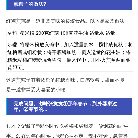
煎粽子的做法?
红糖煎粽是一道非常美味的传统食品。以下是家常做法:
材料: 糯米粉 200克红糖 100克花生油 适量水 适量
步骤: 将糯米粉放入碗中，加入适量的水，搅拌成糊状；将
红糖磨成细粉状；将平底锅加热，倒入适量的花生油；将
糯米糊和红糖粉混合均匀，倒入锅中，用小火煎至两面金
黄即可。
这道煎粽子有着浓郁的红糖香味，口感软糯，甜而不腻，
是一道非常受人喜爱的小吃。
完成问题。滋味张抗抗①那年春节，到外婆家过
年。②春节的...
1. 本文记叙了“我”小时候吃杨梅和买烟花、放烟花的两件
事。2. 在过年的时候，“我”心神不定，魂不守舍，急着等