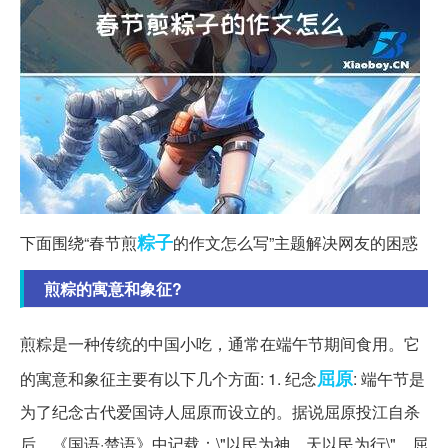
粽子
下面围绕“春节煎
的作文怎么写”主题解决网友的困惑
煎粽的寓意和象征?
煎粽是一种传统的中国小吃，通常在端午节期间食用。它
屈原
的寓意和象征主要有以下几个方面: 1. 纪念
: 端午节是
为了纪念古代爱国诗人屈原而设立的。据说屈原投江自杀
后，《国语·楚语》中记载：\"以民为神，天以民为行\"，屈